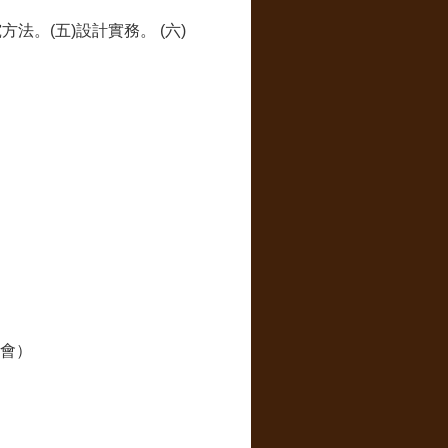
法。(五)設計實務。 (六)
討會）