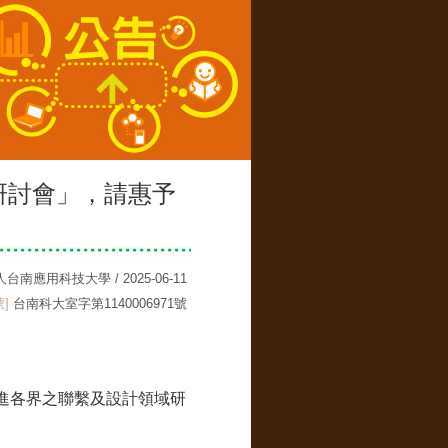
研討會」，請惠予
應用科技大學 / 2025-06-11
]
台南科大室字第1140006971號
進各界之聯繫及設計領域研