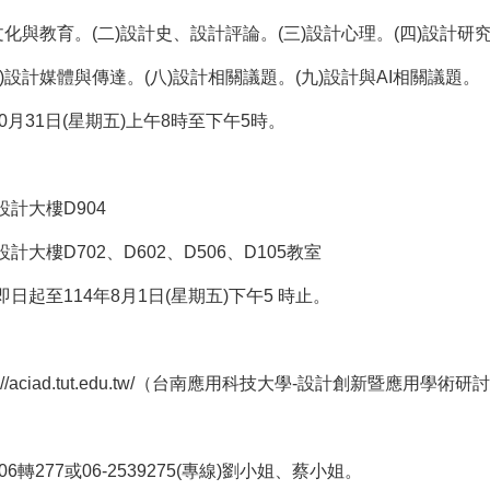
化與教育。(二)設計史、設計評論。(三)設計心理。(四)設計研究方
)設計媒體與傳達。(八)設計相關議題。(九)設計與AI相關議題。
0月31日(星期五)上午8時至下午5時。
計大樓D904
大樓D702、D602、D506、D105教室
日起至114年8月1日(星期五)下午5 時止。
。
//aciad.tut.edu.tw/（台南應用科技大學-設計創新暨應用學術研
06轉277或06-2539275(專線)劉小姐、蔡小姐。